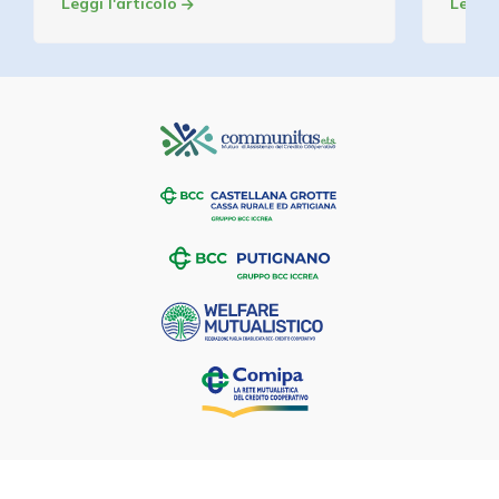
Leggi l'articolo
Leggi 