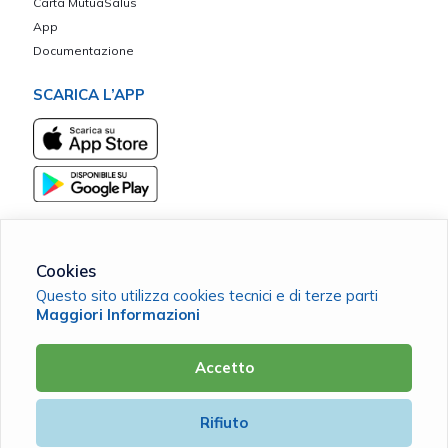
Carta MutuaSalus
App
Documentazione
SCARICA L’APP
Cookies
Communitas ETS - Mutua di Assistenza del Credito Cooperativo
Questo sito utilizza cookies tecnici e di terze parti
C.F. 93530460729 |
Cookie Policy
|
Privacy Policy
Maggiori Informazioni
Accetto
Powered by
Rifiuto