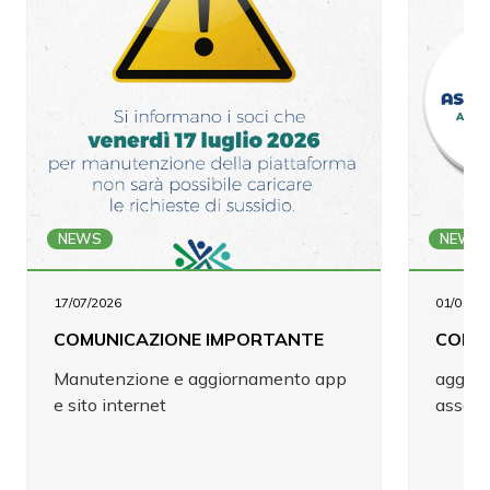
NEWS
NEWS
17/07/2026
01/01/20
COMUNICAZIONE IMPORTANTE
COMU
Manutenzione e aggiornamento app
aggior
e sito internet
associ